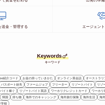
トで資金を貯める
出発の準備
を送金・管理する
エージェント
Keywords
キーワード
ise紹介コード
お金の持っていきかた
オンライン英会話
オーストラリ
パスポート紛失
ファームジョブ
フリーター
リゾートバイト
リゾ
バイト稼ぐ
リゾートバイト英語
ワーホリクレジットカード
ワーホリ
帰国
持ち物
海外でのキャッシング
海外旅行保険
海外生活
海
学学校