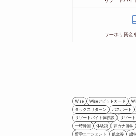
リゾートバイ
ワーホリ資金
Wise
Wiseデビットカード
W
タックスリターン
パスポート
リゾートバイト体験談
リゾート
一時帰国
体験談
夢カナ留学
留学エージェント
航空券
語