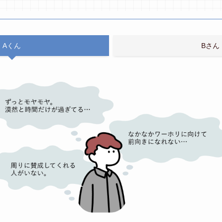
Aくん
Bさん