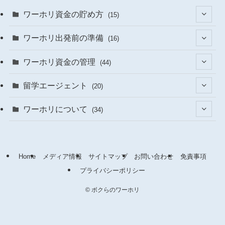
ワーホリ資金の貯め方
(15)
(1)
ワーホリ出発前の準備
(16)
(4)
(6)
ワーホリ資金の管理
(44)
(9)
(3)
(1)
留学エージェント
(20)
(1)
(2)
(1)
ワーホリについて
(34)
(3)
(12)
(15)
(17)
(7)
(3)
(12)
Home
メディア情報
サイトマップ
お問い合わせ
免責事項
(5)
プライバシーポリシー
(9)
©
ボクらのワーホリ
(1)
(15)