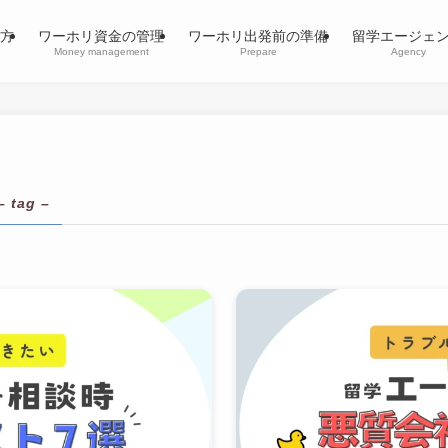
方
ワーホリ資金の管理
ワーホリ出発前の準備
留学エージェ
Money management
Prepare
Agency
– tag –